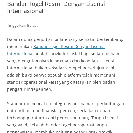
Bandar Togel Resmi Dengan Lisensi
Internasional
Tinggalkan Balasan
Dalam dunia perjudian online yang semakin berkembang,
menemukan
Bandar Togel Resmi Dengan Lisensi
Internasional
adalah langkah krusial bagi setiap pemain
yang mengutamakan keamanan dan keadilan. Lisensi
internasional bukan sekadar stempel persetujuan; ini
adalah bukti bahwa sebuah platform telah memenuhi
standar operasional ketat yang ditetapkan oleh badan
pengatur independen.
Standar ini mencakup integritas permainan, perlindungan
data pribadi dan finansial pemain, serta kepatuhan
terhadap peraturan anti pencucian uang. Tanpa lisensi
yang valid, sebuah bandar togel beroperasi tanpa
pengawasan, membuka peluang besar untuk praktik