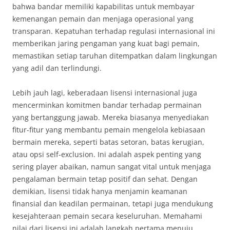
bahwa bandar memiliki kapabilitas untuk membayar
kemenangan pemain dan menjaga operasional yang
transparan. Kepatuhan terhadap regulasi internasional ini
memberikan jaring pengaman yang kuat bagi pemain,
memastikan setiap taruhan ditempatkan dalam lingkungan
yang adil dan terlindungi.
Lebih jauh lagi, keberadaan lisensi internasional juga
mencerminkan komitmen bandar terhadap permainan
yang bertanggung jawab. Mereka biasanya menyediakan
fitur-fitur yang membantu pemain mengelola kebiasaan
bermain mereka, seperti batas setoran, batas kerugian,
atau opsi self-exclusion. Ini adalah aspek penting yang
sering player abaikan, namun sangat vital untuk menjaga
pengalaman bermain tetap positif dan sehat. Dengan
demikian, lisensi tidak hanya menjamin keamanan
finansial dan keadilan permainan, tetapi juga mendukung
kesejahteraan pemain secara keseluruhan. Memahami
nilai dari lisensi ini adalah langkah pertama menuju