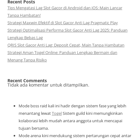
Recent Posts
Tips Mengatasi Lag Slot Gacor di Android dan iOS: Main Lancar
Tanpa Hambatan!
Strategi Maxwin Efektif di Slot Gacor Anti Lag Pragmatic Play
Strategi Optimalisasi Performa Slot Gacor Anti Lag 2025: Panduan
Lengkap Bebas Lag
QRIS Slot Gacor Anti Lag: Deposit Cepat, Main Tanpa Hambatan
Strategi Aman Togel Online: Panduan Lengkap Bermain dan
Menang Tanpa Risiko
Recent Comments
Tidak ada komentar untuk ditampilkan.
Mode boss raid kali ini hadir dengan sistem fase yang lebih
menantang lewat
Togel
Sistem guild kini memungkinkan
kolaborasi lebih mudah antara anggota untuk mencapai
tujuan bersama.
Mode arena kini mendukung sistem pertarungan cepat antar