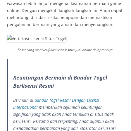
wawasan lebih lanjut mengenai keamanan bermain game
online. Dengan mengikuti langkah-langkah ini, Anda dapat
melindungi diri dari risiko penipuan dan memastikan
pengalaman bermain yang aman dan menyenangkan.
Seseorang memverifikasi lisensi situs judi online di laptopnya.
Keuntungan Bermain di Bandar Togel
Berlisensi Resmi
Bermain di
Bandar Togel Resmi Dengan Lisensi
Internasional
memberikan sejumlah keuntungan
signifikan yang tidak akan Anda temukan di situs tidak
berlisensi. Pertama dan terpenting, Anda dijamin akan
mendapatkan permainan yang adil. Operator berlisensi